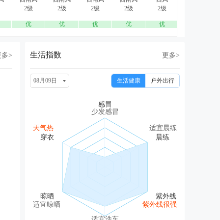
2级
2级
2级
2级
2级
2级
优
优
优
优
优
优
生活指数
更多>
更多>
08月09日
生活健康
户外出行
少发感冒
天气热
适宜晨练
适宜晾晒
紫外线很强
适宜洗车