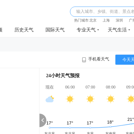
输入城市、乡镇、街道、景点
热门城市:
北京
上海
深圳
广
频
历史天气
国际天气
专业天气
天气生活
手机看天气
今天
24小时天气预报
现在
06:00
07:00
08:00
09:0
东北风
东北风
东风
东南风
东南