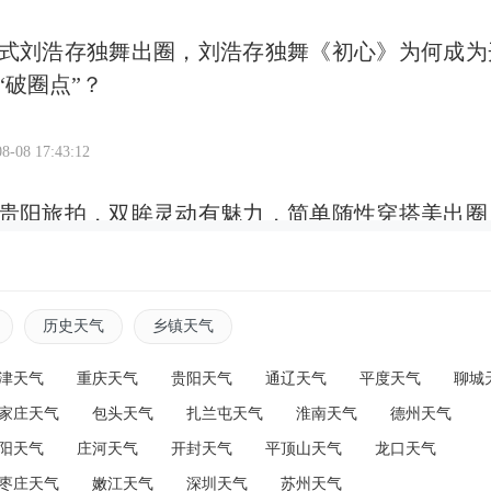
式刘浩存独舞出圈，刘浩存独舞《初心》为何成为
“破圈点”？
8-08 17:43:12
贵阳旅拍，双眸灵动有魅力，简单随性穿搭美出圈
8-08 17:40:38
历史天气
乡镇天气
身高1米89，称“睡酒店一直脚在外面”
津天气
重庆天气
贵阳天气
通辽天气
平度天气
聊城
家庄天气
包头天气
扎兰屯天气
淮南天气
德州天气
阳天气
庄河天气
开封天气
平顶山天气
龙口天气
8-08 17:39:17
枣庄天气
嫩江天气
深圳天气
苏州天气