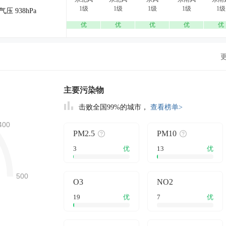
1级
1级
1级
1级
1级
气压 938hPa
优
优
优
优
优
主要污染物
击败全国99%的城市，
查看榜单>
PM2.5
PM10
3
优
13
优
O3
NO2
19
优
7
优