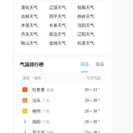
通化天气
辽源天气
抚顺天气
吉林天气
四平天气
铁岭天气
本溪天气
长春天气
沈阳天气
丹东天气
延边天气
辽阳天气
鞍山天气
盘锦天气
松原天气
气温排行榜
高温
低温
排名
城市
今天气温
1
吐鲁番
30～43 °
新疆
2
汕头
29～38 °
广东
3
柳州
28～38 °
广西
4
揭阳
28～38 °
广东
5
昆玉市
23～38 °
新疆