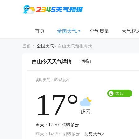
首页
全国天气
空气质量
天气视
当前：
全国天气
>
白山天气预报今天
[切换]
白山今天天气详情
实时天气：05:45发布
17°
优
13
多云
今天：17-30° 晴转多云
昨天：14~29° 阴转多云
历史天气>