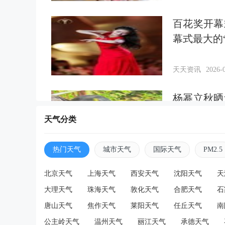
百花奖开幕
幕式最大的
天天资讯
2026-0
杨幂立秋晒
状态好松弛
天气分类
天天资讯
2026-0
热门天气
城市天气
国际天气
PM2.5
张凌赫自曝
北京天气
上海天气
西安天气
沈阳天气
天
大理天气
珠海天气
敦化天气
合肥天气
石
唐山天气
焦作天气
莱阳天气
任丘天气
南
天天资讯
2026-0
公主岭天气
温州天气
丽江天气
承德天气