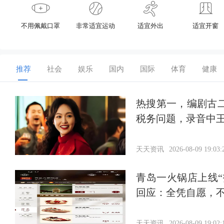
不用佩戴口罩
非常适宜运动
适宜外出
适宜开窗
推荐
社会
娱乐
国内
国际
体育
健康
热搜第一，编剧古
税务问题，录音中王
天天资讯
2026-08-09 19:03:
青岛一火锅店上线“
回应：全凭自愿，
天天资讯
2026-08-09 19:02: