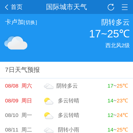
国际城市天气
首页
阴转多云
卡卢加
[
切换
]
17~25
℃
西北风2级
7日天气预报
08/08 周六
阴转多云
17
~
25
℃
08/09 周日
多云转晴
14
~
23
℃
08/10 周一
多云转晴
12
~
24
℃
08/11 周二
阴转小雨
14
~
25
℃