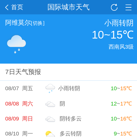
国际城市天气
首页
小雨转阴
阿维莫尔
[
切换
]
10~15
℃
西南风3级
7日天气预报
08/07 周五
小雨转阴
10
~
15
℃
08/08 周六
阴
12
~
17
℃
08/09 周日
阴转多云
10
~
16
℃
08/10 周一
多云转阴
9
~
15
℃