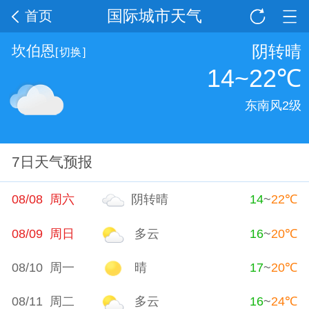
国际城市天气
首页
阴转晴
坎伯恩
[
切换
]
14~22
℃
东南风2级
7日天气预报
08/08 周六
阴转晴
14
~
22
℃
08/09 周日
多云
16
~
20
℃
08/10 周一
晴
17
~
20
℃
08/11 周二
多云
16
~
24
℃