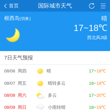
国际城市天气
首页
晴
根西岛
[
切换
]
17~18
℃
西北风3级
7日天气预报
08/06 周四
晴
17
~
18
℃
08/07 周五
晴转多云
16
~
18
℃
08/08 周六
多云
17
~
20
℃
08/09 周日
小雨转晴
18
~
19
℃