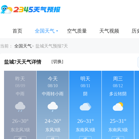
首页
全国天气
空气质量
天气视频
历
当前：
全国天气
>
盐城天气预报7天
[切换]
盐城7天天气详情
昨天
今天
明天
周三
08/09
08/10
08/11
08/12
中雨
中雨转小雨
阴
多云转阴
26~30°
24~26°
26~31°
25~31°
东北风3级
东风3级
东南风3级
东南风3级