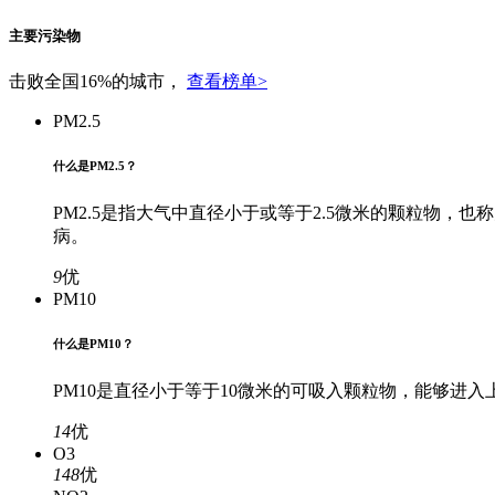
主要污染物
击败全国16%的城市，
查看榜单>
PM2.5
什么是PM2.5？
PM2.5是指大气中直径小于或等于2.5微米的颗粒物
病。
9
优
PM10
什么是PM10？
PM10是直径小于等于10微米的可吸入颗粒物，能够
14
优
O3
148
优