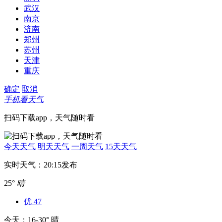
武汉
南京
济南
郑州
苏州
天津
重庆
确定
取消
手机看天气
扫码下载app，天气随时看
今天天气
明天天气
一周天气
15天天气
实时天气：20:15发布
25°
晴
优
47
今天：16-30° 晴