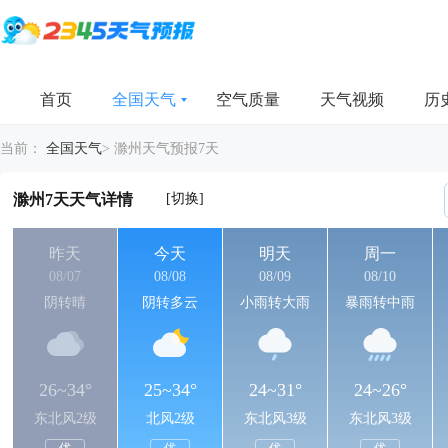
首页
全国天气
空气质量
天气视频
历
当前：
全国天气
>
滁州天气预报7天
[切换]
滁州7天天气详情
昨天
今天
明天
周一
08/07
08/08
08/09
08/10
阴转晴
阴转多云
小雨转大雨
暴雨转中雨
26~34°
25~34°
24~31°
24~26°
东北风2级
北风2级
东北风3级
东北风3级