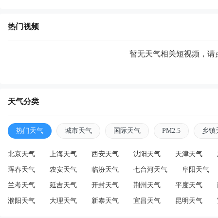
热门视频
暂无天气相关短视频，请
天气分类
热门天气
城市天气
国际天气
PM2.5
乡镇
北京天气
上海天气
西安天气
沈阳天气
天津天气
珲春天气
农安天气
临汾天气
七台河天气
阜阳天气
兰考天气
延吉天气
开封天气
荆州天气
平度天气
濮阳天气
大理天气
新泰天气
宜昌天气
昆明天气