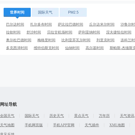
世界时间
国际天气
PM2.5
巴尔达时间
扎尔多布时间
萨比拉巴德时间
丘尔达米尔时间
沙鲁尔时
拉钦时间
舒沙时间
贝拉甘机场时间
萨利亚纳时间
涅夫捷恰拉时间
奥尔杜巴德时间
梅格里时间
比利亚苏瓦尔时间
列里克时间
连科兰时
多克西泽时间
维特伯斯克时间
仙纳时间
高尔基时间
斯帕斯-杰缅斯
网址导航
全国天气
国际天气
历史天气
景点天气
万年历
天气资讯
天气地图
手机网页版
手机APP官网
天气插件
XML地图
意见反馈