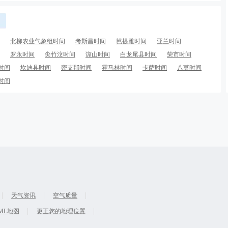
北柳农业气象组时间
考斯昌时间
芭提雅时间
亚兰时间
罗永时间
尖竹汶时间
谅山时间
白龙尾县时间
荣市时间
时间
坎迪县时间
密支那时间
霍马林时间
卡萨时间
八莫时间
时间
天气资讯
空气质量
ML地图
更正您的地理位置