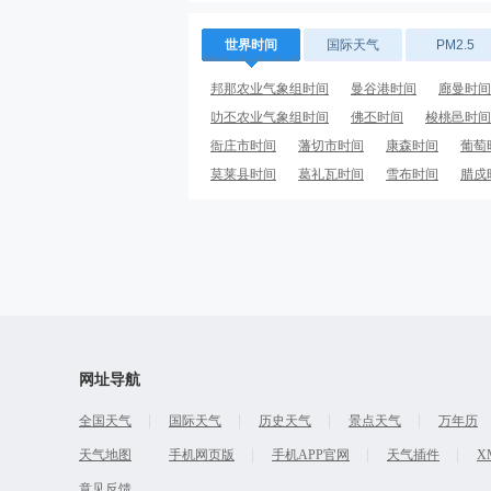
世界时间
国际天气
PM2.5
邦那农业气象组时间
曼谷港时间
廊曼时间
叻丕农业气象组时间
佛丕时间
梭桃邑时间
衙庄市时间
藩切市时间
康森时间
葡萄
莫莱县时间
葛礼瓦时间
雪布时间
腊戍
网址导航
全国天气
国际天气
历史天气
景点天气
万年历
天气地图
手机网页版
手机APP官网
天气插件
X
意见反馈