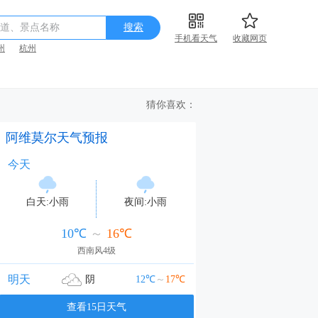
道、景点名称
搜索
手机看天气
收藏网页
州
杭州
猜你喜欢：
阿维莫尔天气预报
今天
白天:
小雨
夜间:
小雨
10℃
～
16℃
西南风4级
明天
阴
12℃
～
17℃
查看15日天气