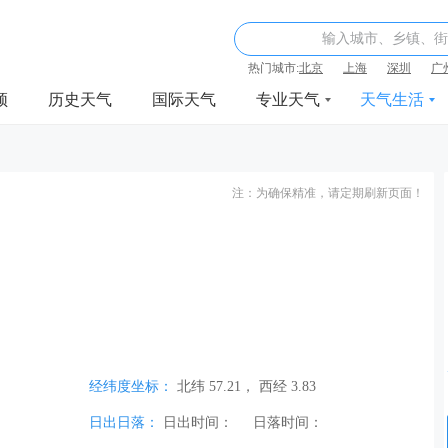
输入城市、乡镇、街
热门城市:
北京
上海
深圳
广
频
历史天气
国际天气
专业天气
天气生活
注：为确保精准，请定期刷新页面！
经纬度坐标：
北纬 57.21， 西经 3.83
日出日落：
日出时间：
日落时间：