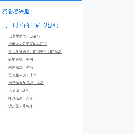
猜您感兴趣
同一时区的国家（地区）
比米尼群岛 - 巴哈马
卢佩龙 - 多米尼加共和国
克拉伦迪吉克 - 荷属安的列斯群岛
欧申赛德 - 美国
阿库雷里 - 冰岛
雷克雅未克 - 冰岛
韦斯特曼纳群岛 - 冰岛
温泉城 - 冰岛
托尔斯港 - 丹麦
波尔图 - 葡萄牙