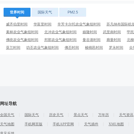
世界时间
国际天气
PM2.5
威齐伯里时间
华富里时间
辛芳卡尔托农业气象组时间
苏凡纳布国际机
素林农业气象组时间
北冲农业气象组时间
娘隆时间
武里南时间
甲民
佛统农业气象组时间
邦那农业气象组时间
曼谷港时间
廊曼时间
北柳
亚兰时间
叻丕农业气象组时间
佛丕时间
梭桃邑时间
罗永时间
尖
荣市时间
网址导航
全国天气
国际天气
历史天气
景点天气
万年历
天气资讯
天气地图
手机网页版
手机APP官网
天气插件
XML地图
意见反馈