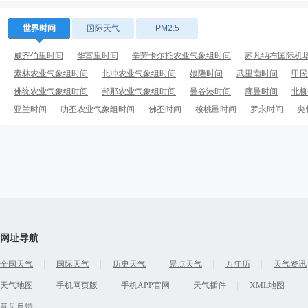
世界时间
国际天气
PM2.5
威齐伯里时间
华富里时间
辛芳卡尔托农业气象组时间
苏凡纳布国际机
素林农业气象组时间
北冲农业气象组时间
娘隆时间
武里南时间
甲民
佛统农业气象组时间
邦那农业气象组时间
曼谷港时间
廊曼时间
北柳
亚兰时间
叻丕农业气象组时间
佛丕时间
梭桃邑时间
罗永时间
尖
荣市时间
网址导航
全国天气
国际天气
历史天气
景点天气
万年历
天气资讯
天气地图
手机网页版
手机APP官网
天气插件
XML地图
意见反馈