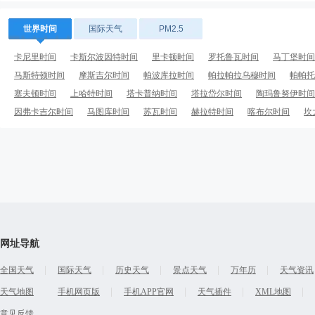
世界时间
国际天气
PM2.5
卡尼里时间
卡斯尔波因特时间
里卡顿时间
罗托鲁瓦时间
马丁堡时间
马斯特顿时间
摩斯吉尔时间
帕波库拉时间
帕拉帕拉乌穆时间
帕帕托
塞夫顿时间
上哈特时间
塔卡普纳时间
塔拉岱尔时间
陶玛鲁努伊时间
因弗卡吉尔时间
马图库时间
苏瓦时间
赫拉特时间
喀布尔时间
坎
网址导航
全国天气
国际天气
历史天气
景点天气
万年历
天气资讯
天气地图
手机网页版
手机APP官网
天气插件
XML地图
意见反馈