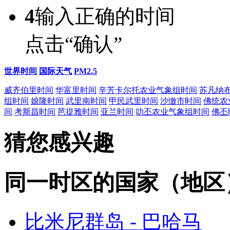
4
输入正确的时间
点击“确认”
世界时间
国际天气
PM2.5
威齐伯里时间
华富里时间
辛芳卡尔托农业气象组时间
苏凡纳
组时间
娘隆时间
武里南时间
甲民武里时间
沙缴市时间
佛统农
间
考斯昌时间
芭提雅时间
亚兰时间
叻丕农业气象组时间
佛丕
猜您感兴趣
同一时区的国家（地区
比米尼群岛 - 巴哈马