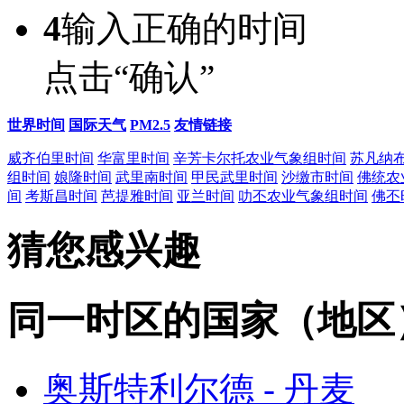
4
输入正确的时间
点击“确认”
世界时间
国际天气
PM2.5
友情链接
威齐伯里时间
华富里时间
辛芳卡尔托农业气象组时间
苏凡纳
组时间
娘隆时间
武里南时间
甲民武里时间
沙缴市时间
佛统农
间
考斯昌时间
芭提雅时间
亚兰时间
叻丕农业气象组时间
佛丕
猜您感兴趣
同一时区的国家（地区
奥斯特利尔德 - 丹麦