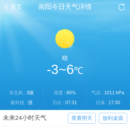
南阳今日天气详情
首页
晴
-3~6
℃
东北风 :
3级
湿度 :
60%
气压 :
1011 hPa
紫外线 :
强
日出 :
07:31
日落 :
17:30
未来24小时天气
查看明天
放到桌面