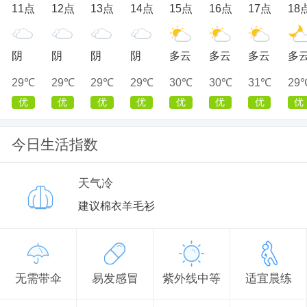
11点
12点
13点
14点
15点
16点
17点
18
阴
阴
阴
阴
多云
多云
多云
多
29℃
29℃
29℃
29℃
30℃
30℃
31℃
29
优
优
优
优
优
优
优
优
今日生活指数
天气冷
建议棉衣羊毛衫
无需带伞
易发感冒
紫外线中等
适宜晨练