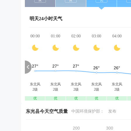
良
良
优
明天24小时天气
00:00
01:00
02:00
03:00
04:00
东北风
东北风
东北风
东北风
东北风
2级
2级
2级
2级
2级
优
优
优
优
优
东光县今天空气质量
中国环境保护部：
发布