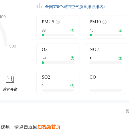
全国370个城市空气质量排行排名>
PM2.5
PM10
33
优
46
优
O3
NO2
69
优
18
优
SO2
CO
2
优
-
-
适宜开窗
短视频，请点击返回
短视频首页