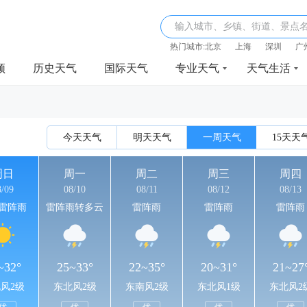
输入城市、乡镇、街道、景点
热门城市:
北京
上海
深圳
广
频
历史天气
国际天气
专业天气
天气生活
今天天气
明天天气
一周天气
15天天
周日
周一
周二
周三
周四
8/09
08/10
08/11
08/12
08/13
雷阵雨
雷阵雨转多云
雷阵雨
雷阵雨
雷阵雨
~32°
25~33°
22~35°
20~31°
21~27
风2级
东北风2级
东南风2级
东北风1级
东北风2