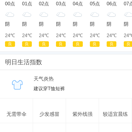
00点
01点
02点
03点
04点
05点
06点
07
阴
阴
阴
阴
阴
阴
阴
阴
24℃
24℃
24℃
24℃
24℃
24℃
24℃
24
良
良
良
良
良
良
良
良
明日生活指数
天气炎热
建议穿T恤短裤
无需带伞
少发感冒
紫外线强
较适宜晨练