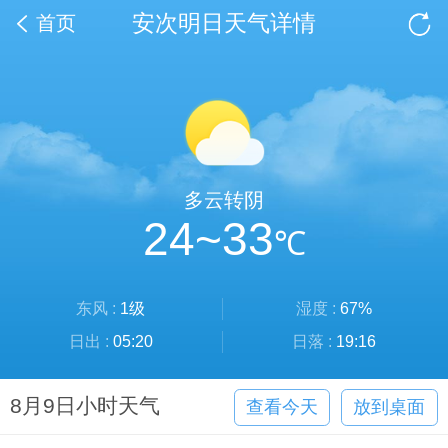
安次明日天气详情
首页
多云转阴
24~33
℃
东风 :
1级
湿度 :
67%
日出 :
05:20
日落 :
19:16
8月9日小时天气
查看今天
放到桌面