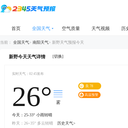
首页
全国天气
空气质量
天气视频
历
当前：
全国天气
>
南阳天气
>
新野天气预报今天
[切换]
新野今天天气详情
实时天气：02:45发布
26°
良
78
高温预警
雾
今天：25-33° 小雨转晴
昨天：26~35° 多云转晴
历史天气>