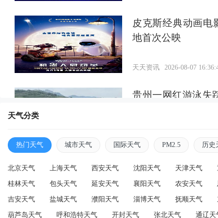
皮克斯经典动画电
地首次公映
天天资讯
2026-08-07 16:36:
贵州一网红游泳失
找到
天气分类
天天资讯
2026-08-07 16:34:
热门天气
城市天气
国际天气
PM2.5
历史
北京天气
上海天气
西安天气
沈阳天气
天津天气
桂林天气
包头天气
延安天气
襄阳天气
农安天气
吉安天气
盐城天气
濮阳天气
淄博天气
抚顺天气
葫芦岛天气
呼和浩特天气
开封天气
张北天气
通辽天