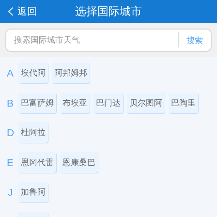
选择国际城市
返回
搜索
A
埃代阿
阿邦姆邦
B
巴富萨姆
布埃亚
巴门达
贝尔图阿
巴陶里
D
杜阿拉
E
恩冈代雷
恩康桑巴
J
加鲁阿