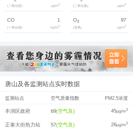
3
3
(二氧化硫)
μg/m
(二氧化氮)
μg/m
CO
1
O
97
3
3
3
(一氧化碳)
mg/m
(臭氧)
μg/m
唐山及各监测站点实时数据
监测站点
空气质量指数
PM2.5浓度
45
3
丰润区政府
69
(空气良)
μg/m
26
3
正泰大街热力站
57
(空气良)
μg/m