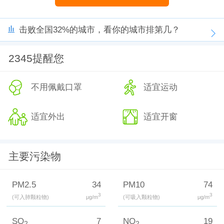
击败全国32%的城市，看你的城市排第几？
2345提醒您
不用佩戴口罩
适宜运动
适宜外出
适宜开窗
主要污染物
PM2.5
34
PM10
74
3
3
(可入肺颗粒物)
μg/m
(可吸入颗粒物)
μg/m
SO
7
NO
19
2
2