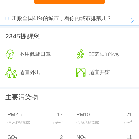
击败全国41%的城市，看你的城市排第几？
2345提醒您
不用佩戴口罩
非常适宜运动
适宜外出
适宜开窗
主要污染物
PM2.5
17
PM10
21
3
3
(可入肺颗粒物)
μg/m
(可吸入颗粒物)
μg/m
SO
2
NO
11
2
2