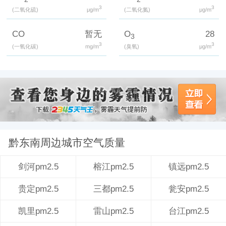
3
3
(二氧化硫)
μg/m
(二氧化氮)
μg/m
CO
暂无
O
28
3
3
3
(一氧化碳)
mg/m
(臭氧)
μg/m
黔东南周边城市空气质量
榕江pm2.5
镇远pm2.5
剑河pm2.5
三都pm2.5
瓮安pm2.5
贵定pm2.5
雷山pm2.5
台江pm2.5
凯里pm2.5