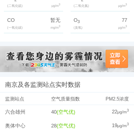
3
3
(二氧化硫)
μg/m
(二氧化氮)
μg/m
CO
暂无
O
77
3
3
3
(一氧化碳)
mg/m
(臭氧)
μg/m
南京及各监测站点实时数据
监测站点
空气质量指数
PM2.5浓度
22
3
六合雄州
40
(空气优)
μg/m
19
3
奥体中心
28
(空气优)
μg/m