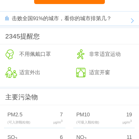
击败全国91%的城市，看你的城市排第几？
2345提醒您
不用佩戴口罩
非常适宜运动
适宜外出
适宜开窗
主要污染物
PM2.5
7
PM10
19
3
3
(可入肺颗粒物)
μg/m
(可吸入颗粒物)
μg/m
SO
6
NO
11
2
2