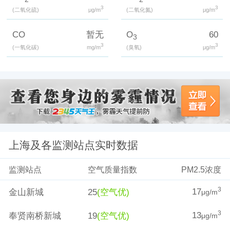
3
3
(二氧化硫)
μg/m
(二氧化氮)
μg/m
CO
暂无
O
60
3
3
3
(一氧化碳)
mg/m
(臭氧)
μg/m
上海及各监测站点实时数据
监测站点
空气质量指数
PM2.5浓度
17
3
金山新城
25
(空气优)
μg/m
13
3
奉贤南桥新城
19
(空气优)
μg/m