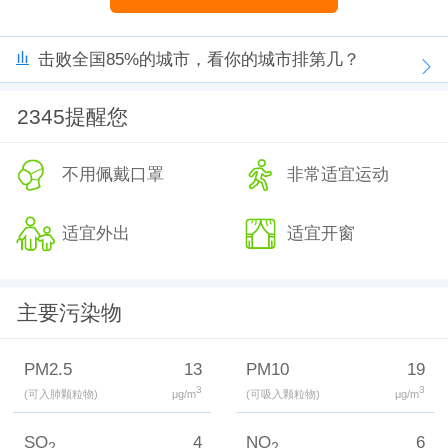
击败全国85%的城市，看你的城市排第几？
2345提醒您
不用佩戴口罩
非常适宜运动
适宜外出
适宜开窗
主要污染物
PM2.5
13
PM10
19
3
3
(可入肺颗粒物)
μg/m
(可吸入颗粒物)
μg/m
SO
4
NO
6
2
2