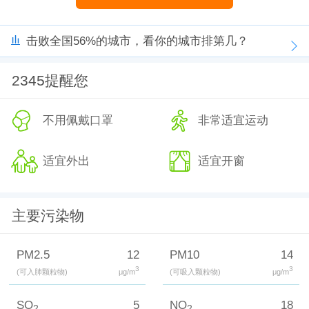
击败全国56%的城市，看你的城市排第几？
2345提醒您
不用佩戴口罩
非常适宜运动
适宜外出
适宜开窗
主要污染物
PM2.5
12
PM10
14
3
3
(可入肺颗粒物)
μg/m
(可吸入颗粒物)
μg/m
SO
5
NO
18
2
2