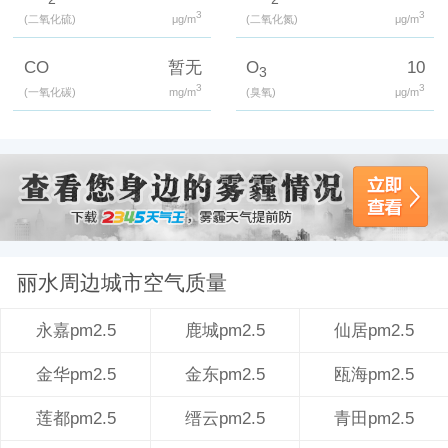
3
3
(二氧化硫)
μg/m
(二氧化氮)
μg/m
CO
暂无
O
10
3
3
3
(一氧化碳)
mg/m
(臭氧)
μg/m
丽水周边城市空气质量
鹿城pm2.5
仙居pm2.5
永嘉pm2.5
金东pm2.5
瓯海pm2.5
金华pm2.5
缙云pm2.5
青田pm2.5
莲都pm2.5