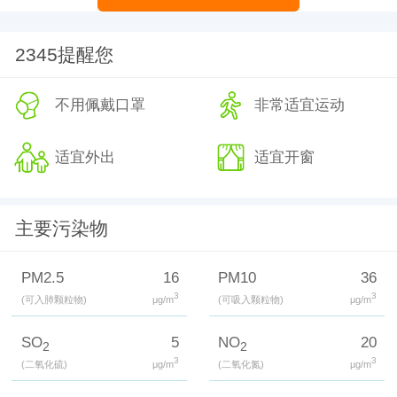
2345提醒您
不用佩戴口罩
非常适宜运动
适宜外出
适宜开窗
主要污染物
PM2.5
16
PM10
36
3
3
(可入肺颗粒物)
μg/m
(可吸入颗粒物)
μg/m
SO
5
NO
20
2
2
3
3
(二氧化硫)
μg/m
(二氧化氮)
μg/m