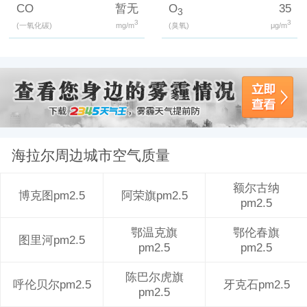
CO
暂无
O
35
3
3
3
(一氧化碳)
mg/m
(臭氧)
μg/m
海拉尔周边城市空气质量
额尔古纳
博克图pm2.5
阿荣旗pm2.5
pm2.5
鄂温克旗
鄂伦春旗
图里河pm2.5
pm2.5
pm2.5
陈巴尔虎旗
呼伦贝尔pm2.5
牙克石pm2.5
pm2.5