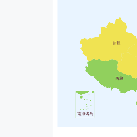
新疆
西藏
南海诸岛