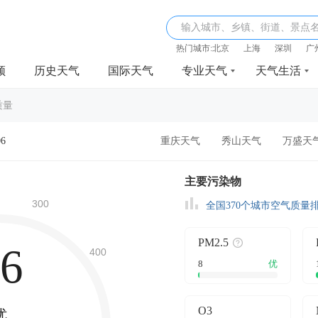
输入城市、乡镇、街道、景点
热门城市:
北京
上海
深圳
广
频
历史天气
国际天气
专业天气
天气生活
质量
06
重庆天气
秀山天气
万盛天
主要污染物
全国370个城市空气质量
PM2.5
6
8
优
O3
优