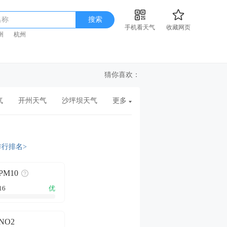
名称
搜索
手机看天气
收藏网页
州
杭州
猜你喜欢：
气
开州天气
沙坪坝天气
更多
排行排名>
PM10
16
优
NO2