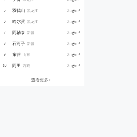
5
双鸭山
3
μg/m³
黑龙江
6
哈尔滨
3
μg/m³
黑龙江
7
阿勒泰
3
μg/m³
新疆
8
石河子
3
μg/m³
新疆
9
东营
3
μg/m³
山东
10
阿里
3
μg/m³
西藏
查看更多>