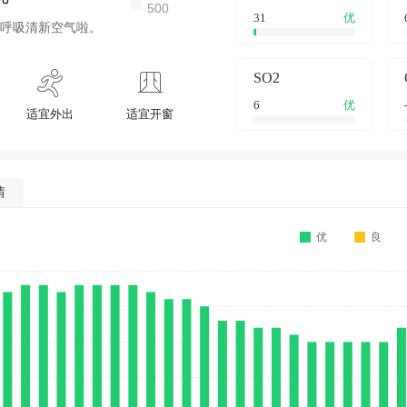
31
优
呼吸清新空气啦。
SO2
6
优
适宜外出
适宜开窗
情
优
良