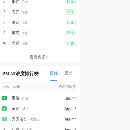
6
铜仁
13优
贵州
7
海口
13优
海南
8
澄迈
13优
海南
9
琼海
13优
海南
10
文昌
13优
海南
查看更多>
PM2.5浓度排行榜
最优
最差
排名
城市
PM2.5浓度
1
果洛
1
μg/m³
青海
2
黄冈
2
μg/m³
湖北
3
齐齐哈尔
3
μg/m³
黑龙江
4
伊春
3
μg/m³
黑龙江