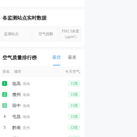
各监测站点实时数据
PM2.5浓度
监测站点
空气指数
（μg/m³）
空气质量排行榜
最优
最差
排名
城市
今天空气
1
临高
11优
海南
2
儋州
11优
海南
3
琼中
11优
海南
4
屯昌
11优
海南
5
黔南
12优
贵州