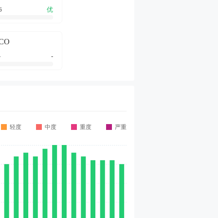
6
优
CO
-
-
轻度
中度
重度
严重