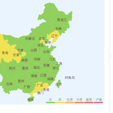
黑龙江
吉林
辽宁
内蒙古
北京
天津
河北
山西
宁夏
山东
青海
甘肃
河南
江苏
陕西
上海
安徽
湖北
浙江
四川
重庆
江西
湖南
钓鱼岛
福建
贵州
云南
台湾
广东
广西
香港
澳门
海南