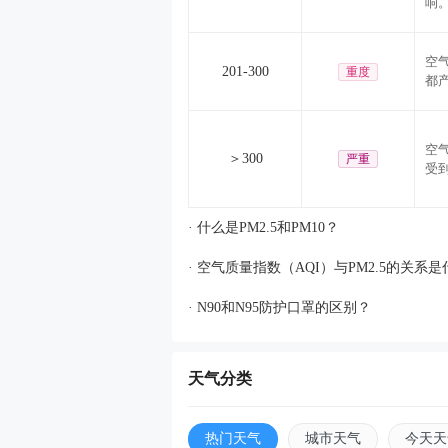
响
空
201-300
重度
都
空
＞300
严重
受
· 什么是PM2.5和PM10？
· 空气质量指数（AQI）与PM2.5的关系
· N90和N95防护口罩的区别？
天气分类
热门天气
城市天气
今天天