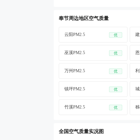
奉节周边地区空气质量
云阳PM2.5
建
优
巫溪PM2.5
恩
优
万州PM2.5
利
优
镇坪PM2.5
城
优
竹溪PM2.5
秭
优
全国空气质量实况图