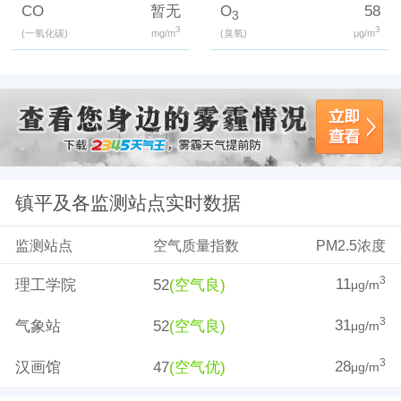
CO
暂无
O
58
3
3
3
(一氧化碳)
mg/m
(臭氧)
μg/m
镇平及各监测站点实时数据
监测站点
空气质量指数
PM2.5浓度
11
3
理工学院
52
(空气良)
μg/m
31
3
气象站
52
(空气良)
μg/m
28
3
汉画馆
47
(空气优)
μg/m