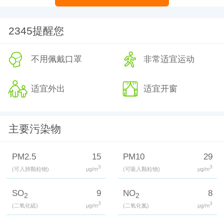
2345提醒您
不用佩戴口罩
非常适宜运动
适宜外出
适宜开窗
主要污染物
PM2.5
15
PM10
29
3
3
(可入肺颗粒物)
μg/m
(可吸入颗粒物)
μg/m
SO
9
NO
8
2
2
3
3
(二氧化硫)
μg/m
(二氧化氮)
μg/m