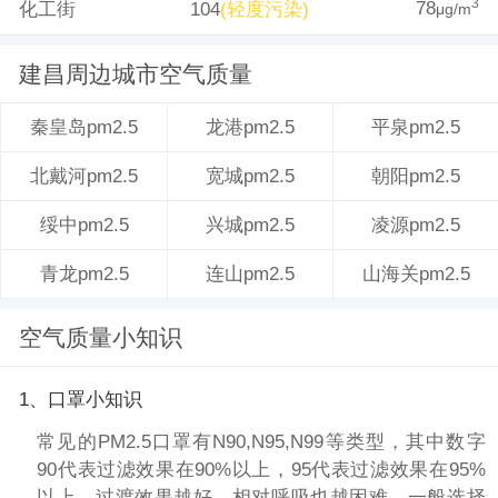
78
3
化工街
104
(轻度污染)
μg/m
建昌周边城市空气质量
龙港pm2.5
平泉pm2.5
秦皇岛pm2.5
宽城pm2.5
朝阳pm2.5
北戴河pm2.5
兴城pm2.5
凌源pm2.5
绥中pm2.5
连山pm2.5
山海关pm2.5
青龙pm2.5
空气质量小知识
1、口罩小知识
常见的PM2.5口罩有N90,N95,N99等类型，其中数字
90代表过滤效果在90%以上，95代表过滤效果在95%
以上。过渡效果越好，相对呼吸也越困难，一般选择