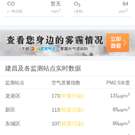
CO
暂无
O
64
3
3
3
(一氧化碳)
mg/m
(臭氧)
μg/m
建昌及各监测站点实时数据
监测站点
空气质量指数
PM2.5浓度
131
3
龙港区
173
(中度污染)
μg/m
85
3
新区
113
(轻度污染)
μg/m
80
3
东城区
107
(轻度污染)
μg/m