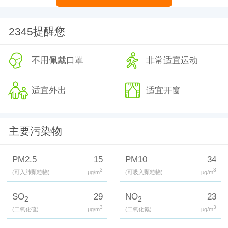
2345提醒您
不用佩戴口罩
非常适宜运动
适宜外出
适宜开窗
主要污染物
PM2.5
15
PM10
34
3
3
(可入肺颗粒物)
μg/m
(可吸入颗粒物)
μg/m
SO
29
NO
23
2
2
3
3
(二氧化硫)
μg/m
(二氧化氮)
μg/m