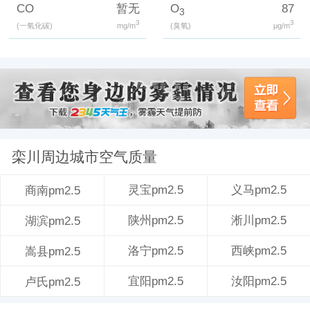
CO
暂无
O
87
3
3
3
(一氧化碳)
mg/m
(臭氧)
μg/m
栾川周边城市空气质量
灵宝pm2.5
义马pm2.5
商南pm2.5
陕州pm2.5
淅川pm2.5
湖滨pm2.5
洛宁pm2.5
西峡pm2.5
嵩县pm2.5
宜阳pm2.5
汝阳pm2.5
卢氏pm2.5