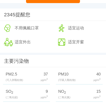
2345提醒您
不用佩戴口罩
适宜运动
适宜外出
适宜开窗
主要污染物
PM2.5
37
PM10
40
3
3
(可入肺颗粒物)
μg/m
(可吸入颗粒物)
μg/m
SO
9
NO
15
2
2
3
3
(二氧化硫)
μg/m
(二氧化氮)
μg/m