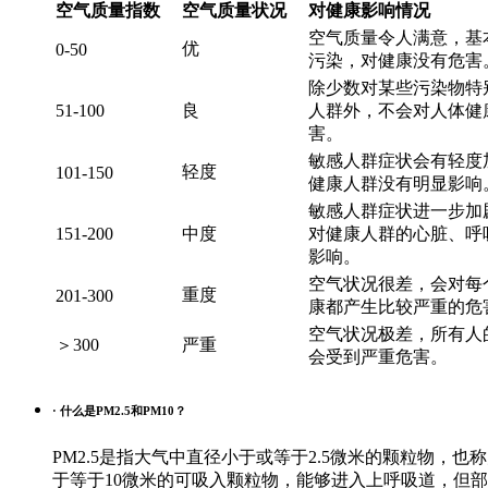
空气质量指数
空气质量状况
对健康影响情况
空气质量令人满意，基
优
0-50
污染，对健康没有危害
除少数对某些污染物特
51-100
良
人群外，不会对人体健
害。
敏感人群症状会有轻度
轻度
101-150
健康人群没有明显影响
敏感人群症状进一步加
151-200
中度
对健康人群的心脏、呼
影响。
空气状况很差，会对每
重度
201-300
康都产生比较严重的危
空气状况极差，所有人
＞300
严重
会受到严重危害。
· 什么是PM2.5和PM10？
PM2.5是指大气中直径小于或等于2.5微米的颗粒物
于等于10微米的可吸入颗粒物，能够进入上呼吸道，但