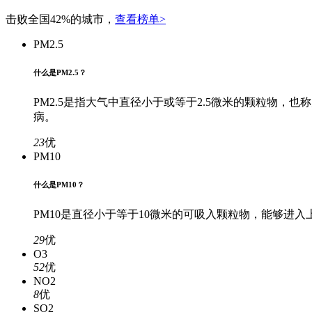
击败全国42%的城市，
查看榜单>
PM2.5
什么是PM2.5？
PM2.5是指大气中直径小于或等于2.5微米的颗粒物
病。
23
优
PM10
什么是PM10？
PM10是直径小于等于10微米的可吸入颗粒物，能够
29
优
O3
52
优
NO2
8
优
SO2