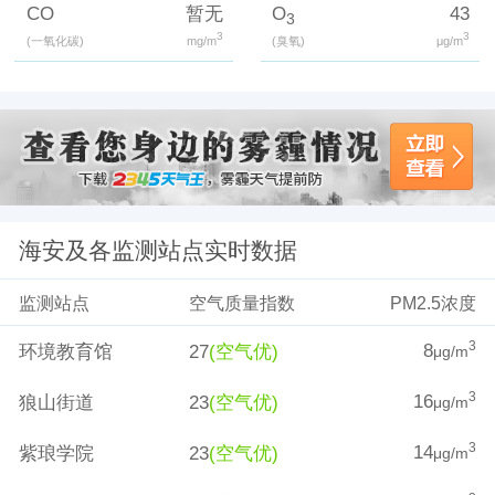
CO
暂无
O
43
3
3
3
(一氧化碳)
mg/m
(臭氧)
μg/m
海安及各监测站点实时数据
监测站点
空气质量指数
PM2.5浓度
8
3
环境教育馆
27
(空气优)
μg/m
16
3
狼山街道
23
(空气优)
μg/m
14
3
紫琅学院
23
(空气优)
μg/m