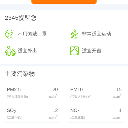
2345提醒您
不用佩戴口罩
非常适宜运动
适宜外出
适宜开窗
主要污染物
PM2.5
20
PM10
15
3
3
(可入肺颗粒物)
μg/m
(可吸入颗粒物)
μg/m
SO
12
NO
1
2
2
3
3
(二氧化硫)
μg/m
(二氧化氮)
μg/m