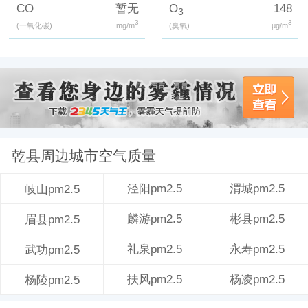
CO
暂无
O
148
3
3
3
(一氧化碳)
mg/m
(臭氧)
μg/m
乾县周边城市空气质量
泾阳pm2.5
渭城pm2.5
岐山pm2.5
麟游pm2.5
彬县pm2.5
眉县pm2.5
礼泉pm2.5
永寿pm2.5
武功pm2.5
扶风pm2.5
杨凌pm2.5
杨陵pm2.5