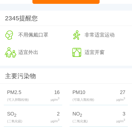
2345提醒您
不用佩戴口罩
非常适宜运动
适宜外出
适宜开窗
主要污染物
PM2.5
16
PM10
27
3
3
(可入肺颗粒物)
μg/m
(可吸入颗粒物)
μg/m
SO
2
NO
3
2
2
3
3
(二氧化硫)
μg/m
(二氧化氮)
μg/m