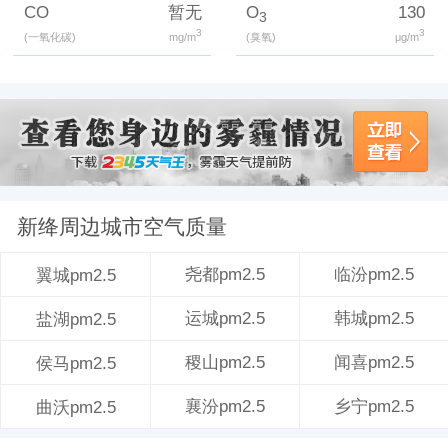
CO
暂无
O
130
3
3
3
(一氧化碳)
mg/m
(臭氧)
μg/m
新绛周边城市空气质量
尧都pm2.5
临汾pm2.5
翼城pm2.5
运城pm2.5
韩城pm2.5
盐湖pm2.5
稷山pm2.5
闻喜pm2.5
侯马pm2.5
襄汾pm2.5
乡宁pm2.5
曲沃pm2.5