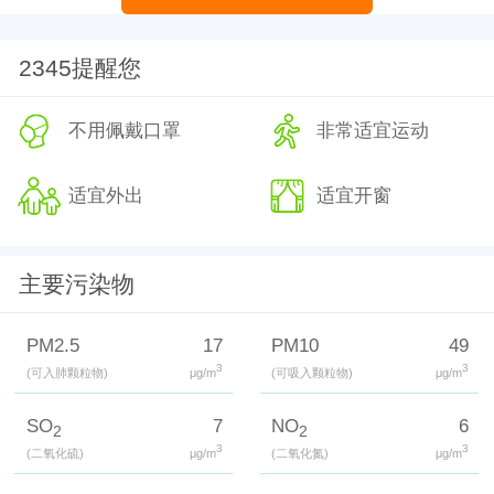
2345提醒您
不用佩戴口罩
非常适宜运动
适宜外出
适宜开窗
主要污染物
PM2.5
17
PM10
49
3
3
(可入肺颗粒物)
μg/m
(可吸入颗粒物)
μg/m
SO
7
NO
6
2
2
3
3
(二氧化硫)
μg/m
(二氧化氮)
μg/m