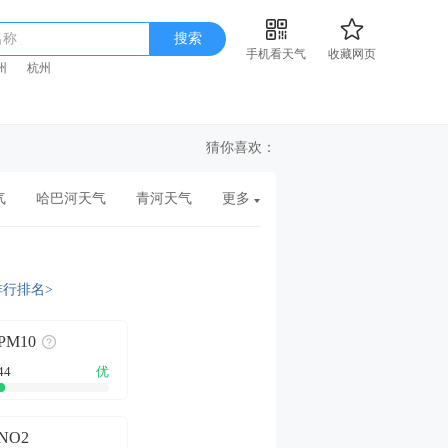
名称
搜索
手机看天气
收藏网页
州
杭州
猜你喜欢：
气
哈巴河天气
青河天气
更多
排行排名>
PM10
44
优
NO2