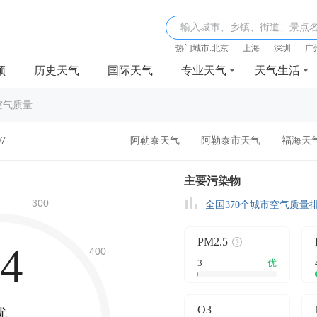
输入城市、乡镇、街道、景点
热门城市:
北京
上海
深圳
广
频
历史天气
国际天气
专业天气
天气生活
空气质量
07
阿勒泰天气
阿勒泰市天气
福海天
主要污染物
全国370个城市空气质量
PM2.5
4
3
优
O3
优