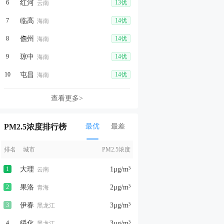
6
红河
13优
云南
7
临高
14优
海南
8
儋州
14优
海南
9
琼中
14优
海南
10
屯昌
14优
海南
查看更多>
PM2.5浓度排行榜
最优
最差
排名
城市
PM2.5浓度
1
大理
1
μg/m³
云南
2
果洛
2
μg/m³
青海
3
伊春
3
μg/m³
黑龙江
4
绥化
3
μg/m³
黑龙江