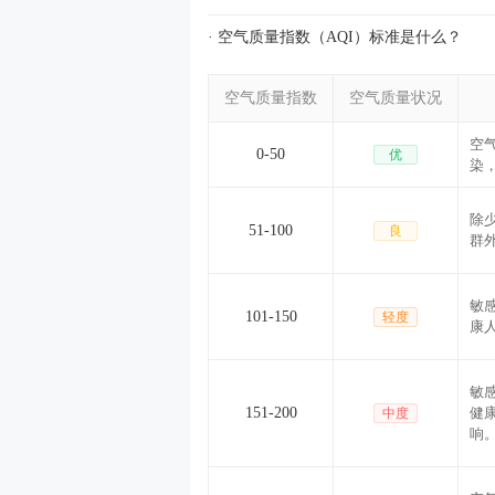
· 空气质量指数（AQI）标准是什么？
空气质量指数
空气质量状况
空
0-50
优
染
除
51-100
良
群
敏
101-150
轻度
康
敏
151-200
健
中度
响