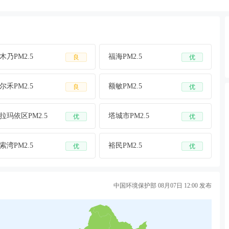
木乃PM2.5
福海PM2.5
良
优
尔禾PM2.5
额敏PM2.5
良
优
拉玛依区PM2.5
塔城市PM2.5
优
优
索湾PM2.5
裕民PM2.5
优
优
中国环境保护部 08月07日 12:00 发布