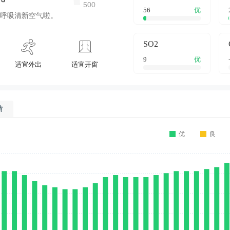
56
优
呼吸清新空气啦。
SO2
9
优
适宜外出
适宜开窗
情
优
良