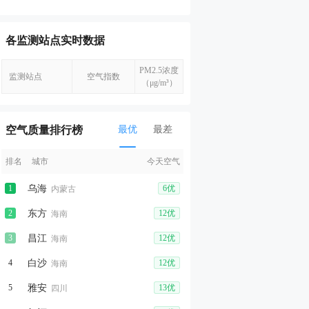
各监测站点实时数据
PM2.5浓度
监测站点
空气指数
（μg/m³）
空气质量排行榜
最优
最差
排名
城市
今天空气
1
乌海
6优
内蒙古
2
东方
12优
海南
3
昌江
12优
海南
4
白沙
12优
海南
5
雅安
13优
四川