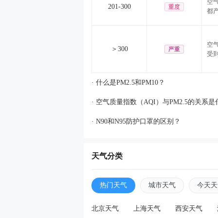
空
201-300
重度
都
空
＞300
严重
受
· 什么是PM2.5和PM10？
· 空气质量指数（AQI）与PM2.5的关系
· N90和N95防护口罩的区别？
天气分类
热门天气
城市天气
今天天
北京天气
上海天气
西安天气