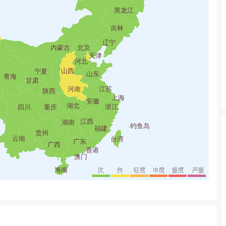
黑龙江
吉林
辽宁
内蒙古
北京
天津
河北
山西
宁夏
山东
青海
甘肃
河南
江苏
陕西
上海
安徽
湖北
浙江
四川
重庆
江西
湖南
钓鱼岛
福建
贵州
云南
台湾
广东
广西
香港
澳门
海南