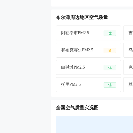
布尔津周边地区空气质量
阿勒泰市PM2.5
吉
优
和布克赛尔PM2.5
乌
良
白碱滩PM2.5
克
优
托里PM2.5
莫
优
全国空气质量实况图