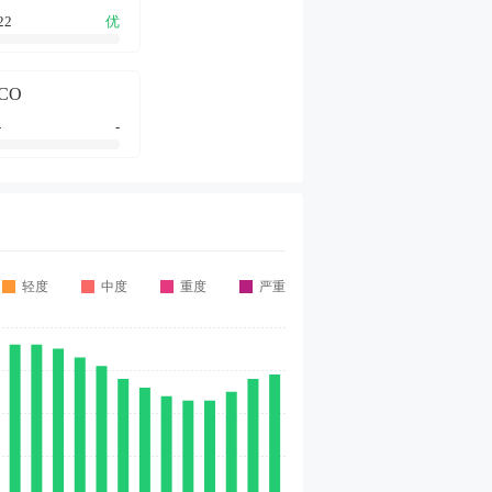
22
优
CO
-
-
轻度
中度
重度
严重