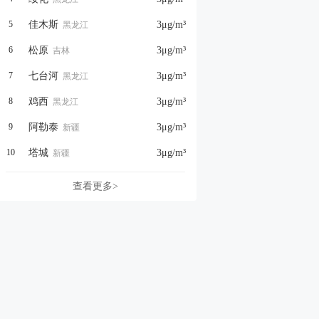
5
佳木斯
3
μg/m³
黑龙江
6
松原
3
μg/m³
吉林
7
七台河
3
μg/m³
黑龙江
8
鸡西
3
μg/m³
黑龙江
9
阿勒泰
3
μg/m³
新疆
10
塔城
3
μg/m³
新疆
查看更多>