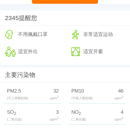
2345提醒您
不用佩戴口罩
非常适宜运动
适宜外出
适宜开窗
主要污染物
PM2.5
32
PM10
46
3
3
(可入肺颗粒物)
μg/m
(可吸入颗粒物)
μg/m
SO
3
NO
4
2
2
3
3
(二氧化硫)
μg/m
(二氧化氮)
μg/m