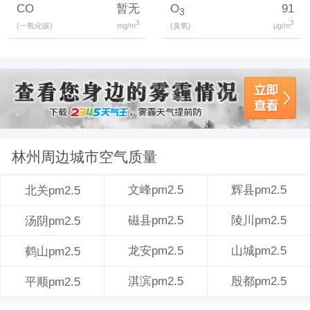
CO
暂无
O
91
3
3
3
(一氧化碳)
mg/m
(臭氧)
μg/m
林州周边城市空气质量
文峰pm2.5
辉县pm2.5
北关pm2.5
磁县pm2.5
陵川pm2.5
汤阴pm2.5
龙安pm2.5
山城pm2.5
鹤山pm2.5
淇滨pm2.5
殷都pm2.5
平顺pm2.5