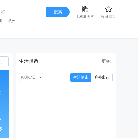
名称
搜索
手机看天气
收藏网页
州
杭州
生活指数
更多>
气
08月07日
生活健康
户外出行
云
°
级