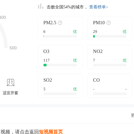
击败全国54%的城市，
查看榜单>
PM2.5
PM10
6
优
29
优
O3
NO2
117
优
7
优
SO2
CO
5
优
-
-
适宜开窗
短视频，请点击返回
短视频首页