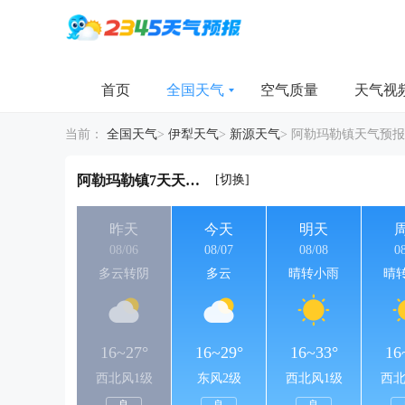
首页
全国天气
空气质量
天气视
当前：
全国天气
>
伊犁天气
>
新源天气
>
阿勒玛勒镇天气预报
[切换]
阿勒玛勒镇7天天气详情
昨天
今天
明天
08/06
08/07
08/08
0
多云转阴
多云
晴转小雨
晴
16~27°
16~29°
16~33°
16
西北风1级
东风2级
西北风1级
西北