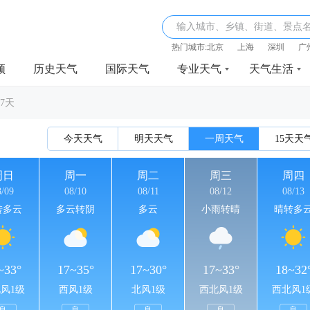
输入城市、乡镇、街道、景点
热门城市:
北京
上海
深圳
广
频
历史天气
国际天气
专业天气
天气生活
7天
今天天气
明天天气
一周天气
15天天
周日
周一
周二
周三
周四
8/09
08/10
08/11
08/12
08/13
转多云
多云转阴
多云
小雨转晴
晴转多
~33°
17~35°
17~30°
17~33°
18~32
风1级
西风1级
北风1级
西北风1级
西北风1