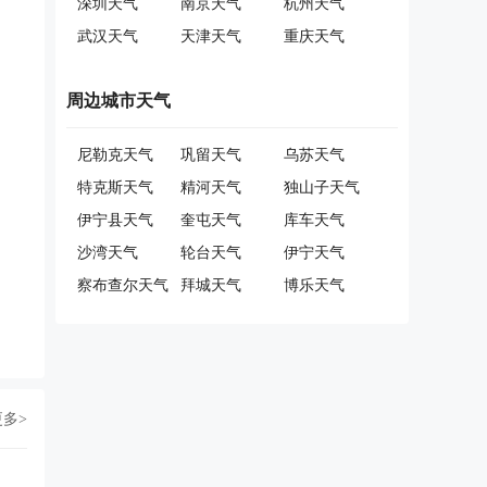
深圳天气
南京天气
杭州天气
武汉天气
天津天气
重庆天气
周边城市天气
尼勒克天气
巩留天气
乌苏天气
特克斯天气
精河天气
独山子天气
伊宁县天气
奎屯天气
库车天气
沙湾天气
轮台天气
伊宁天气
察布查尔天气
拜城天气
博乐天气
更多>