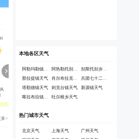
00
12:00
13:00
14:00
15:00
16:00
17:00
本地各区天气
阿勒玛勒镇天气
阿热勒托别镇天气
别斯托别乡天气
那拉提镇天气
肖尔布拉克镇天气
兵团七十二团天气
塔勒德镇天气
则克台镇天气
新源镇天气
风
西北风
西北风
西北风
西北风
西北风
西北风
级
1级
2级
2级
2级
2级
2级
喀拉布拉镇天气
吐尔根乡天气
良
良
良
良
良
良
热门城市天气
更多>
北京天气
上海天气
广州天气