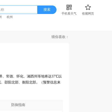
名称
搜索
手机看天气
收藏网页
州
杭州
猜你喜欢：
家界、常德、怀化、湘西州等地将达37℃以
底、邵阳北部、衡阳北部。（预警信息来
防御指南