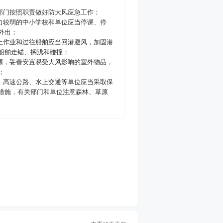
关部门按照职责做好防大风应急工作；
能力较弱的中小学校和单位应当停课、停
外出；
水上作业和过往船舶应当回港避风，加固港
船舶走锚、搁浅和碰撞；
电源，妥善安置易受大风影响的室外物品，
；
路、高速公路、水上交通等单位应当采取保
措施，有关部门和单位注意森林、草原