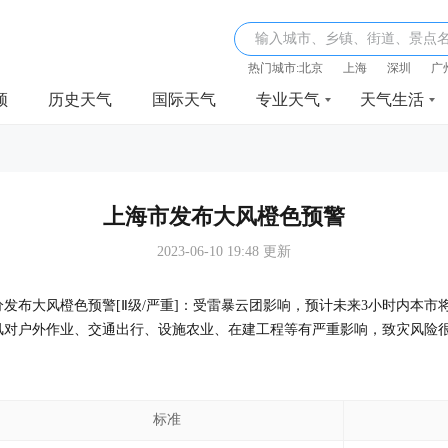
输入城市、乡镇、街道、景点
热门城市:
北京
上海
深圳
广
频
历史天气
国际天气
专业天气
天气生活
上海市发布大风橙色预警
2023-06-10 19:48 更新
时48分发布大风橙色预警[Ⅱ级/严重]：受雷暴云团影响，预计未来3小时内本市
风对户外作业、交通出行、设施农业、在建工程等有严重影响，致灾风险
标准