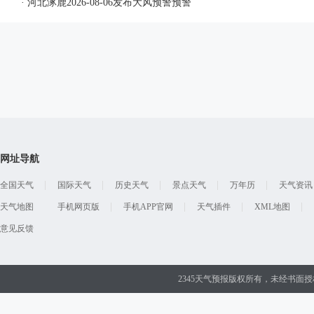
· 河北涿鹿2026-08-06发布大风预警预警
网址导航
全国天气
国际天气
历史天气
景点天气
万年历
天气资讯
天气地图
手机网页版
手机APP官网
天气插件
XML地图
意见反馈
2345天气预报版权所有，未经书面