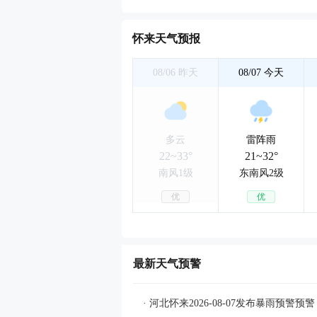
怀来天气预报
08/06
昨天
08/07
今天
多云
雷阵雨
22~33°
21~32°
南风1级
东南风2级
优
优
最新天气预警
· 河北怀来2026-08-07发布暴雨预警预警