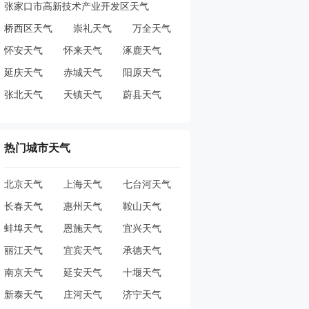
张家口市高新技术产业开发区天气
桥西区天气
崇礼天气
万全天气
怀安天气
怀来天气
涿鹿天气
延庆天气
赤城天气
阳原天气
张北天气
天镇天气
蔚县天气
热门城市天气
北京天气
上海天气
七台河天气
长春天气
惠州天气
鞍山天气
蚌埠天气
恩施天气
宜兴天气
丽江天气
宜宾天气
承德天气
南京天气
延安天气
十堰天气
新泰天气
庄河天气
济宁天气