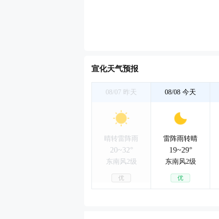
宣化天气预报
08/07
昨天
08/08
今天
晴转雷阵雨
雷阵雨转晴
20~32°
19~29°
东南风2级
东南风2级
优
优