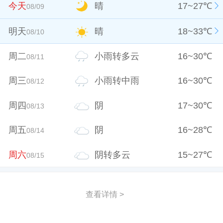
今天
晴
17
~
27
℃
08/09
明天
晴
18
~
33
℃
08/10
周二
小雨转多云
16
~
30
℃
08/11
周三
小雨转中雨
16
~
30
℃
08/12
周四
阴
17
~
30
℃
08/13
周五
阴
16
~
28
℃
08/14
周六
阴转多云
15
~
27
℃
08/15
查看详情 >