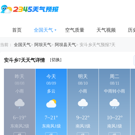
首页
全国天气
空气质量
天气视频
历
当前：
全国天气
>
阿坝天气
>
阿坝县天气
>
安斗乡天气预报7天
[切换]
安斗乡7天天气详情
昨天
今天
明天
周二
08/08
08/09
08/10
08/11
小雨
多云
小雨
中雨转小雨
6~19°
7~21°
9~22°
10~22°
东南风2级
东南风1级
南风1级
南风1级