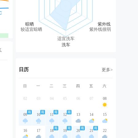
北风
东北风
东北风
东北风
东
2级
3级
2级
2级
2
较适宜晾晒
紫外线很弱
优
优
优
优
适宜洗车
气
日历
更多>
日
一
二
三
四
五
六
02
03
04
05
06
07
08
09
10
11
12
13
14
15
16
17
18
19
20
21
22