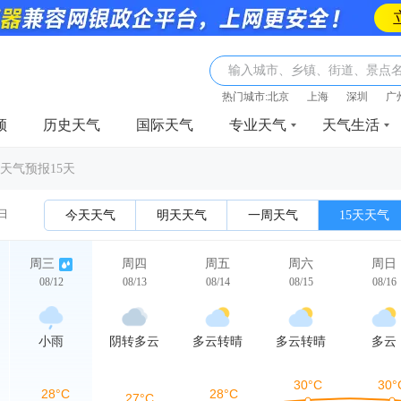
输入城市、乡镇、街道、景点
热门城市:
北京
上海
深圳
广
频
历史天气
国际天气
专业天气
天气生活
天气预报15天
2日
今天天气
明天天气
一周天气
15天天气
周三
周四
周五
周六
周日
08/12
08/13
08/14
08/15
08/16
小雨
阴转多云
多云转晴
多云转晴
多云