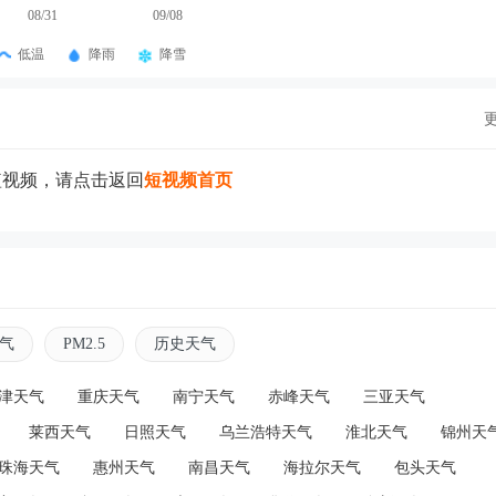
08/31
09/08
低温
降雨
降雪
短视频，请点击返回
短视频首页
气
PM2.5
历史天气
津天气
重庆天气
南宁天气
赤峰天气
三亚天气
莱西天气
日照天气
乌兰浩特天气
淮北天气
锦州天
珠海天气
惠州天气
南昌天气
海拉尔天气
包头天气