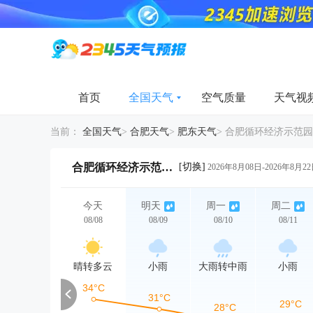
首页
全国天气
空气质量
天气视
当前：
全国天气
>
合肥天气
>
肥东天气
>
合肥循环经济示范园
[切换]
合肥循环经济示范园15天天气详情
2026年8月08日-2026年8月2
今天
明天
周一
周二
08/08
08/09
08/10
08/11
晴转多云
小雨
大雨转中雨
小雨