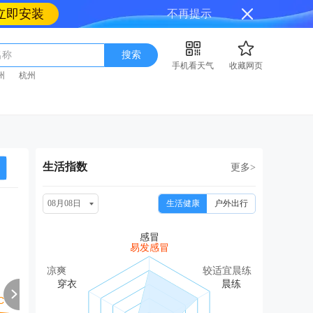
立即安装
不再提示
名称
搜索
手机看天气
收藏网页
州
杭州
生活指数
更多>
08月08日
生活健康
户外出行
周一
周二
周三
周四
周
08/17
08/18
08/19
08/20
08
易发感冒
阴转小雨
中雨转小雨
小雨
小雨转阴
小雨
凉爽
较适宜晨练