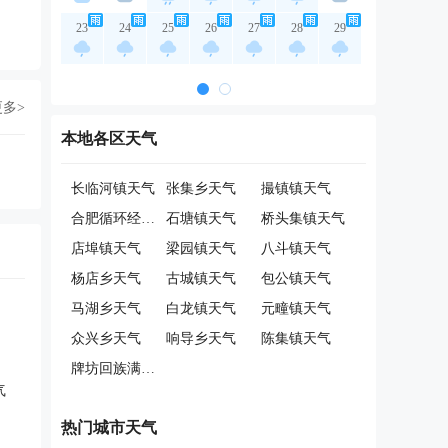
23
24
25
26
27
28
29
更多>
本地各区天气
长临河镇天气
张集乡天气
撮镇镇天气
合肥循环经济示范园天气
石塘镇天气
桥头集镇天气
店埠镇天气
梁园镇天气
八斗镇天气
杨店乡天气
古城镇天气
包公镇天气
马湖乡天气
白龙镇天气
元疃镇天气
众兴乡天气
响导乡天气
陈集镇天气
牌坊回族满族乡天气
气
热门城市天气