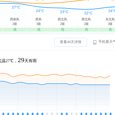
西南风
西风
西北风
西北风
东北风
2级
3级
2级
2级
2级
优
优
优
优
优
手机看天
查看40天详情
29
温27℃，
天有雨