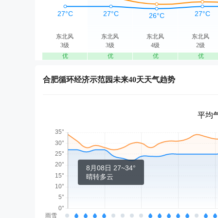
东北风
东北风
东北风
东北风
3级
3级
4级
2级
优
优
优
优
合肥循环经济示范园未来40天天气趋势
平均气
8月08日 27~34°
晴转多云
雨雪