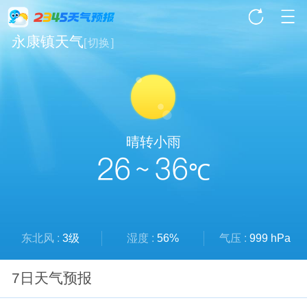
永康镇天气
[
切换
]
晴转小雨
26 ~ 36
℃
东北风 :
3级
湿度 :
56%
气压 :
999 hPa
7日天气预报