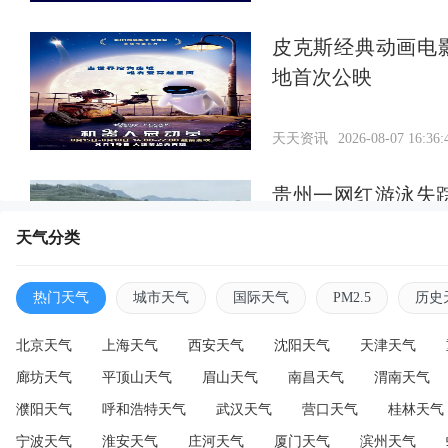
皮克斯经典动画电
地首次公映
天天资讯
2026-08-07 16:36:
贵州一网红游泳失
找到
天气分类
天天资讯
2026-08-07 16:34:
热门天气
城市天气
国际天气
PM2.5
历史
北京天气
上海天气
西安天气
沈阳天气
天津天气
廊坊天气
平顶山天气
眉山天气
南昌天气
渭南天气
濮阳天气
呼和浩特天气
武汉天气
营口天气
桂林天气
宁波天气
淮安天气
庄河天气
厦门天气
滨州天气