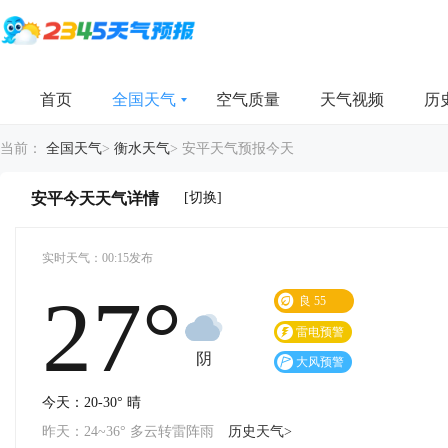
首页
全国天气
空气质量
天气视频
历
当前：
全国天气
>
衡水天气
>
安平天气预报今天
[切换]
安平今天天气详情
实时天气：00:15发布
27°
良
55
雷电预警
阴
大风预警
今天：20-30° 晴
昨天：24~36° 多云转雷阵雨
历史天气>