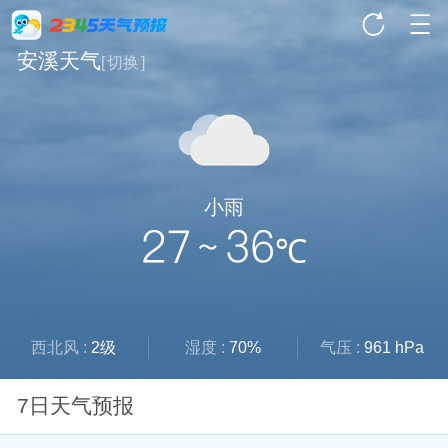
安溪天气
[
切换
]
小雨
27 ~ 36
℃
西北风 :
2级
湿度 :
70%
气压 :
961 hPa
7日天气预报